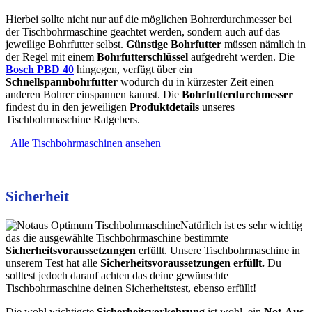
Hierbei sollte nicht nur auf die möglichen Bohrerdurchmesser bei
der Tischbohrmaschine geachtet werden, sondern auch auf das
jeweilige Bohrfutter selbst.
Günstige Bohrfutter
müssen nämlich in
der Regel mit einem
Bohrfutterschlüssel
aufgedreht werden. Die
Bosch PBD 40
hingegen, verfügt über ein
Schnellspannbohrfutter
wodurch du in kürzester Zeit einen
anderen Bohrer einspannen kannst. Die
Bohrfutterdurchmesser
findest du in den jeweiligen
Produktdetails
unseres
Tischbohrmaschine Ratgebers.
Alle Tischbohrmaschinen ansehen
Sicherheit
Natürlich ist es sehr wichtig
das die ausgewählte Tischbohrmaschine bestimmte
Sicherheitsvoraussetzungen
erfüllt. Unsere Tischbohrmaschine in
unserem Test hat alle
Sicherheitsvoraussetzungen
erfüllt
.
Du
solltest jedoch darauf achten das deine gewünschte
Tischbohrmaschine deinen Sicherheitstest, ebenso erfüllt!
Die wohl wichtigste
Sicherheitsvorkehrung
ist wohl, ein
Not-Aus