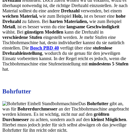
Drehzahl
feststellen. Doch zuerst wollen wir dir erklären, wozu es
überhaupt notwendig ist, die richtige Drehzahl einzustellen. Je nach
Material solltest du eine andere
Drehzahl
verwenden, bei einem
weichen Material,
wie zum Beispiel
Holz,
ist es besser eine
hohe
Drehzahl
zu fahren. Bei
harten Materialien,
wie zum Beispiel
Metall
, ist es besser wenn du eine
langsame
Geschwindigkeit
wählst. Bei
günstigen
Modellen
kann die Drehzahl in
verschiedene Stufen
eingestellt werden. Je mehr Stufen eine
Tischbohrmaschine hat, desto individueller kannst du sie natürlich
einstellen. Die
Bosch PBD 40
verfügt über eine
stufenlose
Drehzahleinstellung
, wodurch du sie genau für den jeweiligen
Einsatz vorbereiten kannst. In der Regel reicht es jedoch, wenn die
Tischbohrmaschine eine Stufeneinstellung mit
mindestens 5 Stufen
hat.
Bohrfutter
Das
Bohrfutter
gibt an,
was für
Bohrerdurchmesser
an der Tischbohrmaschine angebracht
werden können. Es ist wichtig, nicht nur auf den
größten
Durchmesser
zu achten, sondern auch auf den
kleinst Möglichen
.
Hierbei muss jedoch jeder für sich selbst abwägen ob das jeweilige
Bohrfutter für ihn reicht oder nicht.