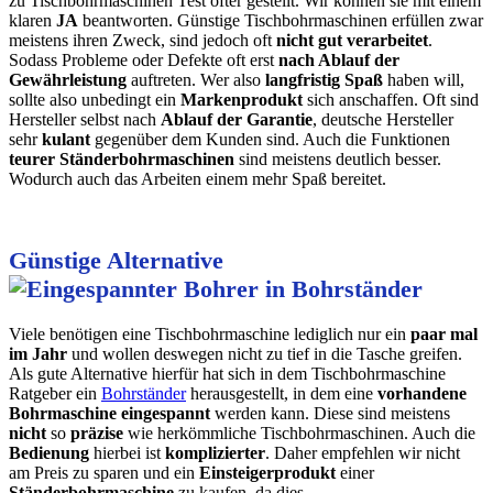
zu Tischbohrmaschinen Test öfter gestellt. Wir können sie mit einem
klaren
JA
beantworten. Günstige Tischbohrmaschinen erfüllen zwar
meistens ihren Zweck, sind jedoch oft
nicht gut verarbeitet
.
Sodass Probleme oder Defekte oft erst
nach Ablauf der
Gewährleistung
auftreten. Wer also
langfristig Spaß
haben will,
sollte also unbedingt ein
Markenprodukt
sich anschaffen. Oft sind
Hersteller selbst nach
Ablauf der Garantie
, deutsche Hersteller
sehr
kulant
gegenüber dem Kunden sind. Auch die Funktionen
teurer Ständerbohrmaschinen
sind meistens deutlich besser.
Wodurch auch das Arbeiten einem mehr Spaß bereitet.
Günstige Alternative
Viele benötigen eine Tischbohrmaschine lediglich nur ein
paar
mal
im Jahr
und wollen deswegen nicht zu tief in die Tasche greifen.
Als gute Alternative hierfür hat sich in dem Tischbohrmaschine
Ratgeber ein
Bohrständer
herausgestellt, in dem eine
vorhandene
Bohrmaschine
eingespannt
werden kann. Diese sind meistens
nicht
so
präzise
wie herkömmliche Tischbohrmaschinen. Auch die
Bedienung
hierbei ist
komplizierter
. Daher empfehlen wir nicht
am Preis zu sparen und ein
Einsteigerprodukt
einer
Ständerbohrmaschine
zu kaufen, da dies