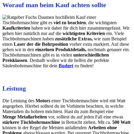
Worauf man beim Kauf achten sollte
Beim Kauf einer
Tischbohrmaschine gibt es
viel zu beachten
, die wichtigsten
Kaufkriterien
haben wir daher für dich hier zusammengefasst. Wir
gehen hier natürlich nur auf die
wichtigsten Kriterien
ein. Viele
Tischbohrmaschinen haben
zusätzliche Extras,
wie zum Beispiel
einen
Laser der die Bohrposition
vorher extra markiert. Auf diese
gehen wir in den
einzelnen Produktdetails,
nochmals genauer ein.
Tischbohrmaschinen gibt es in vielen
unterschiedlichen
Preisklassen
. Deshalb wollen wir dir helfen die perfekte
Säulenbohrmaschine für dein
Budget
zu finden!
Leistung
Die Leistung des
Motors
einer Tischbohrmaschine wird mit Watt
angegeben. Hierbei solltest du im Vorhinein beachten, in welche
Materialien du bohren möchtest. Hast du zum Beispiel eine
Menge Metallarbeiten
vor, solltest du auf jeden Fall eine etwas
stärkere Tischbohrmaschine
in Betracht ziehen. Mit ca.
500 Watt
können in der Regel die Meisten anfallenden
Arbeiten ohne
Probleme
abgeschlossen werden. Bei unserem Tischbohrmaschine