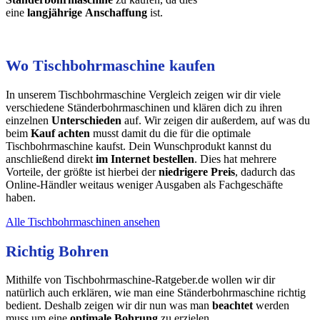
eine
langjährige
Anschaffung
ist.
Wo Tischbohrmaschine kaufen
In unserem Tischbohrmaschine Vergleich zeigen wir dir viele
verschiedene Ständerbohrmaschinen und klären dich zu ihren
einzelnen
Unterschieden
auf. Wir zeigen dir außerdem, auf was du
beim
Kauf achten
musst damit du die für die optimale
Tischbohrmaschine kaufst. Dein Wunschprodukt kannst du
anschließend direkt
im Internet bestellen
. Dies hat mehrere
Vorteile, der größte ist hierbei der
niedrigere Preis
, dadurch das
Online-Händler weitaus weniger Ausgaben als Fachgeschäfte
haben.
Alle Tischbohrmaschinen ansehen
Richtig Bohren
Mithilfe von Tischbohrmaschine-Ratgeber.de wollen wir dir
natürlich auch erklären, wie man eine Ständerbohrmaschine richtig
bedient. Deshalb zeigen wir dir nun was man
beachtet
werden
muss um eine
optimale Bohrung
zu erzielen.