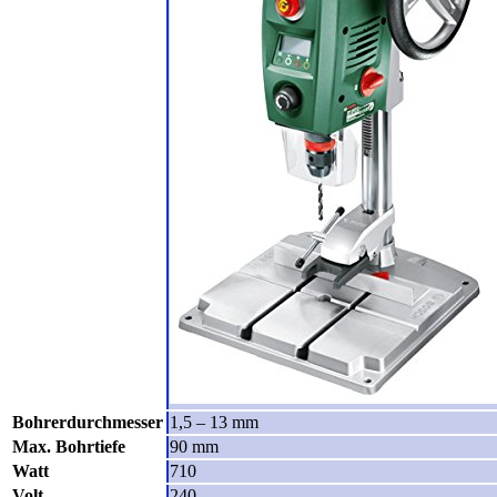
Bohrerdurchmesser
1,5 – 13 mm
Max. Bohrtiefe
90 mm
Watt
710
Volt
240